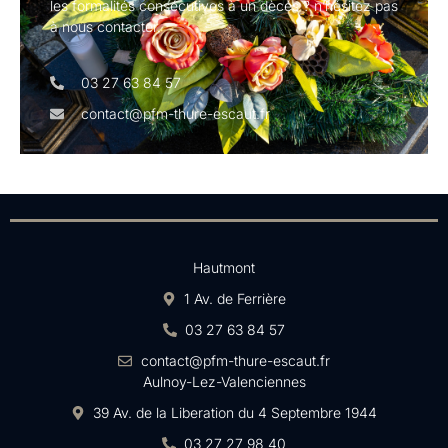
les formalités consécutives à un dècés ? n’hésitez pas
à nous contacter.
03 27 63 84 57
contact@pfm-thure-escaut.fr
Hautmont
1 Av. de Ferrière
03 27 63 84 57
contact@pfm-thure-escaut.fr
Aulnoy-Lez-Valenciennes
39 Av. de la Liberation du 4 Septembre 1944
03 27 27 98 40