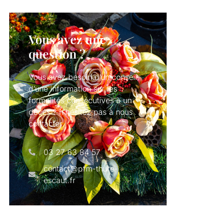
Vous avez une
question ?
Vous avez besoin d’un conseil,
d’une information sur les
formalités consécutives à un
dècés ? n’hésitez pas à nous
contacter.
03 27 63 84 57
contact@pfm-thure-
escaut.fr