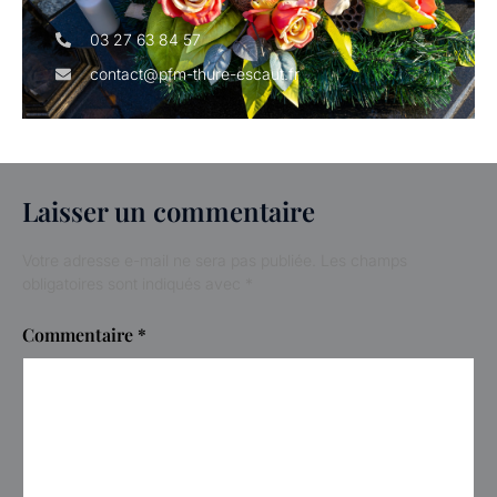
03 27 63 84 57
contact@pfm-thure-escaut.fr
Laisser un commentaire
Votre adresse e-mail ne sera pas publiée.
Les champs
obligatoires sont indiqués avec
*
Commentaire
*