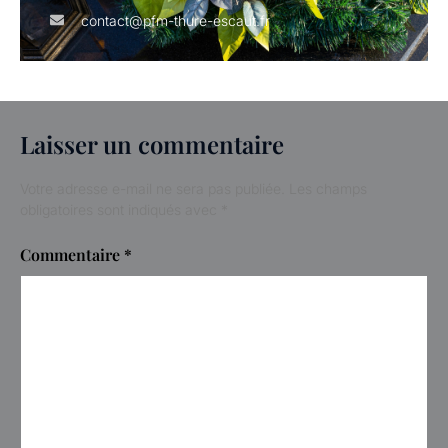
contact@pfm-thure-escaut.fr
Laisser un commentaire
Votre adresse e-mail ne sera pas publiée.
Les champs
obligatoires sont indiqués avec
*
Commentaire
*