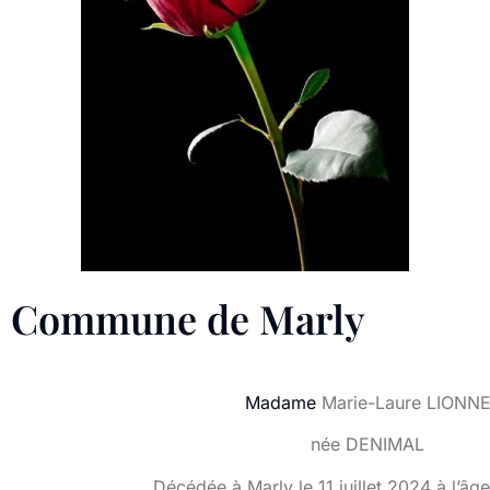
Commune de Marly
Madame
Marie-Laure LIONN
née DENIMAL
Décédée à Marly le 11 juillet 2024 à l’âg