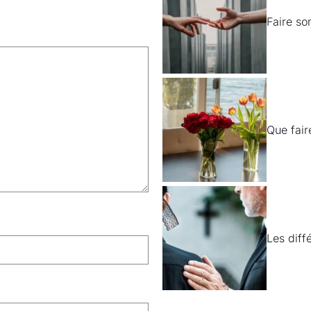
Faire so
Que fair
Les diff