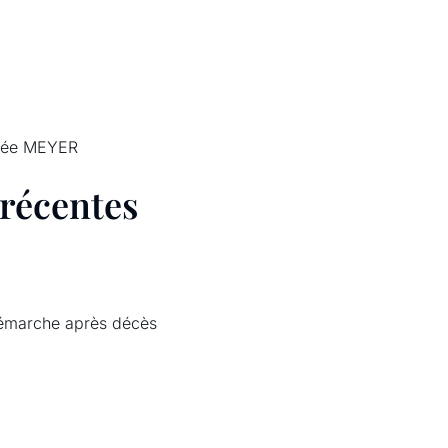
née MEYER
 récentes
émarche après décès