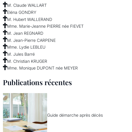
M. Claude WALLART
Eléna GONDRY
M. Hubert WALLERAND
Mme. Marie-Jeanne PIERRE née FIEVET
M. Jean REGNARD
M. Jean-Pierre CARPENE
Mme. Lydie LEBLEU
M. Jules Barré
M. Christian KRUGER
Mme. Monique DUPONT née MEYER
Publications récentes
Guide démarche après décès