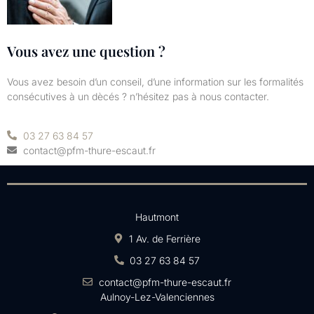
Vous avez une question ?
Vous avez besoin d’un conseil, d’une information sur les formalités
consécutives à un dècés ? n’hésitez pas à nous contacter.
03 27 63 84 57
contact@pfm-thure-escaut.fr
Hautmont
1 Av. de Ferrière
03 27 63 84 57
contact@pfm-thure-escaut.fr
Aulnoy-Lez-Valenciennes