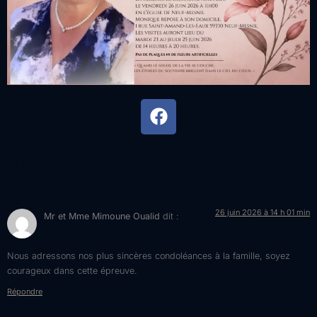
Une réponse
26 juin 2026 à 14 h 01 min
Mr et Mme Mimoune Oualid
dit :
Nous adressons nos plus sincères condoléances à la famille, soyez
courageux dans cette épreuve.
Répondre