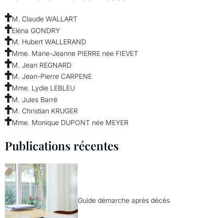
M. Claude WALLART
Eléna GONDRY
M. Hubert WALLERAND
Mme. Marie-Jeanne PIERRE née FIEVET
M. Jean REGNARD
M. Jean-Pierre CARPENE
Mme. Lydie LEBLEU
M. Jules Barré
M. Christian KRUGER
Mme. Monique DUPONT née MEYER
Publications récentes
Guide démarche après décès