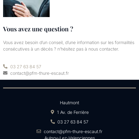
Vous avez une question ?
Vous avez besoin d’un conseil, d’une information sur les formalités
consécutives à un dècés ? n’hésitez pas à nous contacter.
03 27 63 84 57
contact@pfm-thure-escaut.fr
Hautmont
1 Av. de Ferrière
03 27 63 84 57
contact@pfm-thure-escaut.fr
Aulnoy-Lez-Valenciennes