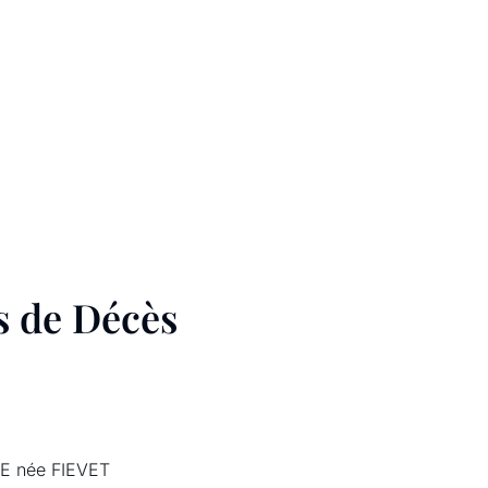
s de Décès
E née FIEVET