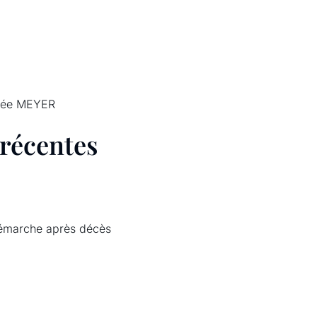
née MEYER
 récentes
émarche après décès