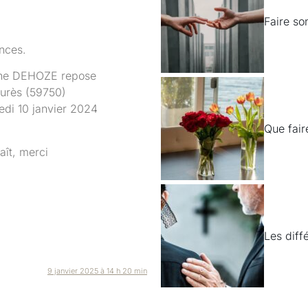
Faire so
ances.
line DEHOZE repose
aurès (59750)
redi 10 janvier 2024
Que fair
aît, merci
Les diff
9 janvier 2025 à 14 h 20 min