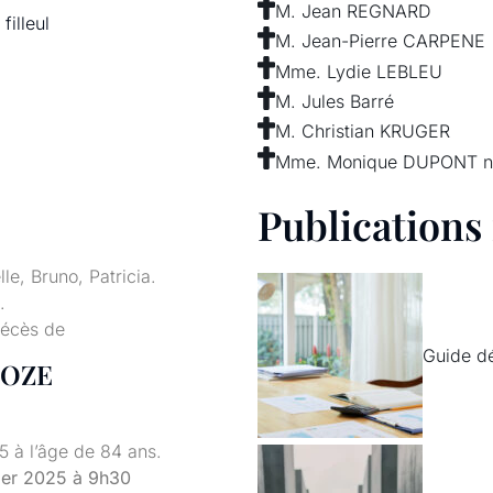
M. Jean REGNARD
illeul
M. Jean-Pierre CARPENE
Mme. Lydie LEBLEU
M. Jules Barré
M. Christian KRUGER
Mme. Monique DUPONT 
Publications
e, Bruno, Patricia.
.
décès de
Guide d
HOZE
 à l’âge de 84 ans.
ier 2025 à 9h30