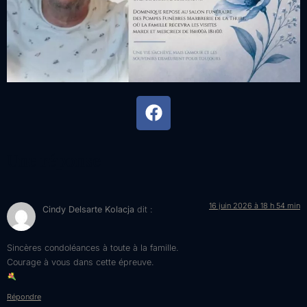
Une réponse
16 juin 2026 à 18 h 54 min
Cindy Delsarte Kolacja
dit :
Sincères condoléances à toute à la famille.
Courage à vous dans cette épreuve.
Répondre