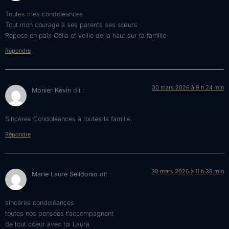
Toutes mes condoléances
Tout mon courage à ses parents ses sœurs
Repose en paix Célia et veille de la haut sur ta famille
Répondre
30 mars 2026 à 9 h 24 min
Monier Kévin
dit :
Sincères Condoléances à toutes la famille.
Répondre
30 mars 2026 à 11 h 38 min
Marie Laure Selidonio
dit :
sincères condoléances
toutes nos pensées t’accompagnent
de tout coeur avec toi Laura