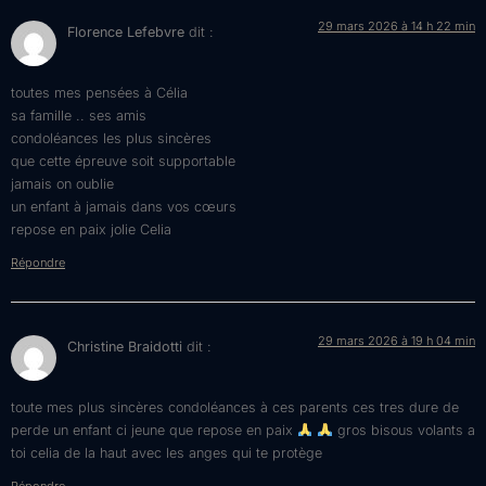
29 mars 2026 à 14 h 22 min
Florence Lefebvre
dit :
toutes mes pensées à Célia
sa famille .. ses amis
condoléances les plus sincères
que cette épreuve soit supportable
jamais on oublie
un enfant à jamais dans vos cœurs
repose en paix jolie Celia
Répondre
29 mars 2026 à 19 h 04 min
Christine Braidotti
dit :
toute mes plus sincères condoléances à ces parents ces tres dure de
perde un enfant ci jeune que repose en paix
gros bisous volants a
toi celia de la haut avec les anges qui te protège
Répondre