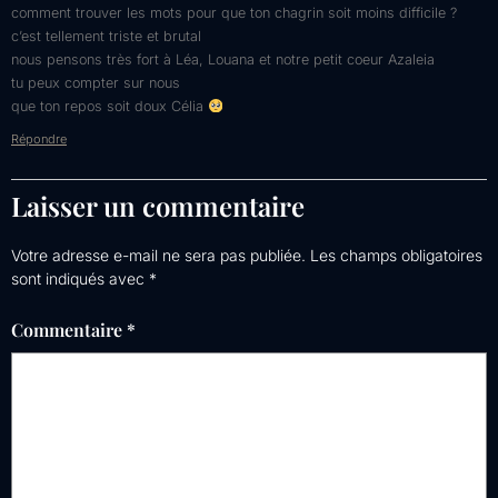
comment trouver les mots pour que ton chagrin soit moins difficile ?
c’est tellement triste et brutal
nous pensons très fort à Léa, Louana et notre petit coeur Azaleia
tu peux compter sur nous
que ton repos soit doux Célia
Répondre
Laisser un commentaire
Votre adresse e-mail ne sera pas publiée.
Les champs obligatoires
sont indiqués avec
*
Commentaire
*