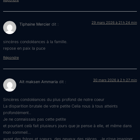
29 mars 2026 à 21 h 24 min
Tiphaine Mercier
dit :
sincères condoléances à la famille.
repose en paix la puce
Répondre
30 mars 2026 à 2 h 27 min
Ait maksen Ammaria
dit :
Sincères condoléances du plus profond de notre coeur
La disparition brutale de votre petite Celia nous à tous atteints
profondément..
Je ne connaissais pas cette petite
et pourtant celà fait plusieurs jours que je pense à elle, et même dans
mon sommeil…
ayant des frères et soeurs, des neveux des nièces.. Je n’ose imaginer