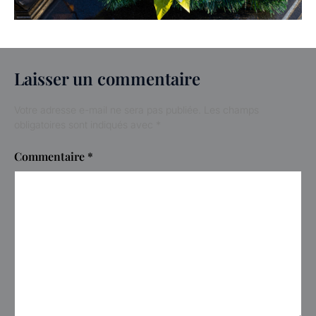
Laisser un commentaire
Votre adresse e-mail ne sera pas publiée.
Les champs
obligatoires sont indiqués avec
*
Commentaire
*